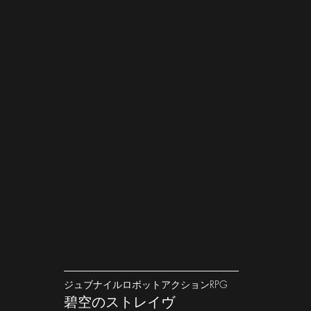
​―――​―――​―――​―――​―――​―――
ジュブナイルロボットアクションRPG
碧空のストレイヴ