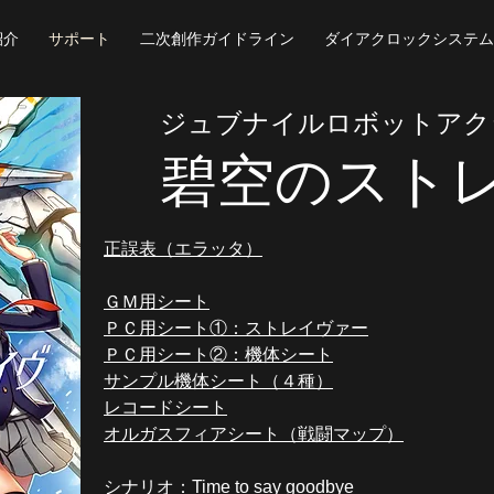
紹介
サポート
二次創作ガイドライン
ダイアクロックシステム
ジュブナイルロボットアク
碧空のスト
正誤表（エラッタ）
ＧＭ用シート
ＰＣ用シート①：ストレイヴァー​​
ＰＣ用シート②：機体シート
サンプル機体シート（４種）
レコードシート
オルガスフィアシート（戦闘マップ）
​シナリオ：Time to say goodbye