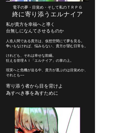
電子の夢・目覚め・そして私のＴＲＰＧ
終に寄り添うエルナイア
私が貴方を幸福へと導く
台無しになんてさせるものか
人造人間である貴方は、仮想空間にて夢を見る。
争いもなければ、悩みもない、貴方が望む日常を。
けれども、それは幸せな欺瞞。
狂える管理ＡＩ「エルナイア」の掌の上。
現実へと危機が迫る中、貴方が選ぶのは目覚めか、
それとも――
寄り添う者から目を背けよ
為すべき事を為すために