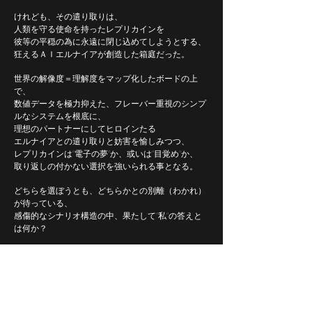
けれども、その遣り取りは、
人類を守る使命を持ったレプリカインを
彼等の平穏の為に永遠に閉じ込めてしようとする、
狂えるＡＩエルナイアが創造した箱庭だった。
世界の解像度＝理解度をマップ化したボードの上
で、
数値データを極力抑えた、フレーバー重視のシンプ
ルなシステム
を根底に、
理想のパートナーにしてヒロインたる
エルナイアとの遣り取りと妨害を愉しみつつ、
レプリカインは“電子の夢”か、或いは“目覚め”か、
取り返しの付かない選択を強いられる事となる。
どちらを選ぼうとも、どちらかとの別離（わかれ）
が待っている、
感傷的なシナリオ構造の中、果たして“私”の答えと
は何か？
他には類を見ないだろう、
一風変わった電脳系システムを、とくとご堪能あ
れ
。
​―――​―――​―――​―――​―――​―――