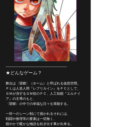
​―――​―――​―――​―――​―――​―――
★どんなゲーム？
舞台は〈望郷〉（ホーム）と呼ばれる仮想空間。
ＰＬは人造人間『レプリカイン』をＰＣとして、
ＧＭが演ずるＧＭ役のＰＣ、人工知能『エルナイ
ア』の主導のもと、
〈望郷〉の中での幸福な日々を堪能する。
一対一のシーン制にて描かれるそれには、
戦闘や推理等の要素は一切無く、
穏やかで暖かな物語を紡ぎ出す事が出来る。