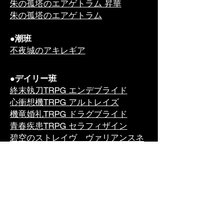
朱の孤塔のエアゲトラム 昇華
朱の孤塔のエアゲトラム
●潮班
不夜城のアキレギア
●デイリー班
終末執刀TRPG エンデブライド
心衝想機TRPG アルトレイズ
機竜婚礼TRPG ドラグブライド
青春疾患TRPG セラフィザイン
碧空のストレイヴ ヴァリアンスネ
イヴァー
碧空のストレイヴ
●木野目班
瞳逸らさぬイリスベイン
終に寄り添うエルナイア
故に我等はディディスカイン