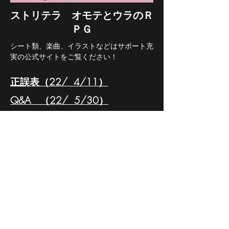
​ストリテラ オモテとウラのＲ
ＰＧ
シート類、楽曲、イラストなどはサポート充
実の公式サイトをご覧ください！
正誤表（22/ 4/11）
Q&A （22/ 5/30）
作品内容への質問や、誤字などの報告はこち
らから！
どらこにあん作品投稿フォーム
『ストリテラ』公式サイト
『ストリテラ』サポート＆ダウンロードペー
ジ